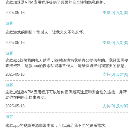
这款加速器VPM应用程序提供了顶级的安全性和隐私保护。
2025-05-16
支持
[0]
反对
[0]
游客
这款游戏的剧情非常感人，让我久久不能忘怀。
2025-05-16
支持
[0]
反对
[0]
游客
这款app就像我的私人助理，随时随地为我的办公提供帮助。我经常需要
查找资料，这款app的搜索功能非常强大，能够快速找到我需要的信息。
2025-05-16
支持
[0]
反对
[0]
游客
这款加速器VPM应用程序可以给你提供最高速度和安全性的连接，并帮
助你在网络上自由移动。
2025-05-16
支持
[0]
反对
[0]
游客
这款app的视频资源非常丰富，可以满足我不同的娱乐需求。