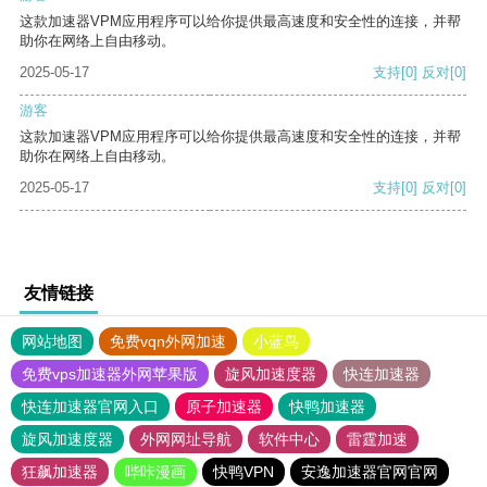
这款加速器VPM应用程序可以给你提供最高速度和安全性的连接，并帮
助你在网络上自由移动。
2025-05-17
支持
[0]
反对
[0]
游客
这款加速器VPM应用程序可以给你提供最高速度和安全性的连接，并帮
助你在网络上自由移动。
2025-05-17
支持
[0]
反对
[0]
友情链接
网站地图
免费vqn外网加速
小蓝鸟
免费vps加速器外网苹果版
旋风加速度器
快连加速器
快连加速器官网入口
原子加速器
快鸭加速器
旋风加速度器
外网网址导航
软件中心
雷霆加速
狂飙加速器
哔咔漫画
快鸭VPN
安逸加速器官网官网