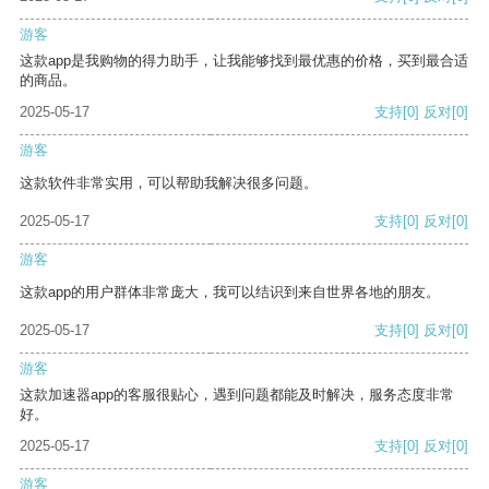
游客
这款app是我购物的得力助手，让我能够找到最优惠的价格，买到最合适
的商品。
2025-05-17
支持
[0]
反对
[0]
游客
这款软件非常实用，可以帮助我解决很多问题。
2025-05-17
支持
[0]
反对
[0]
游客
这款app的用户群体非常庞大，我可以结识到来自世界各地的朋友。
2025-05-17
支持
[0]
反对
[0]
游客
这款加速器app的客服很贴心，遇到问题都能及时解决，服务态度非常
好。
2025-05-17
支持
[0]
反对
[0]
游客