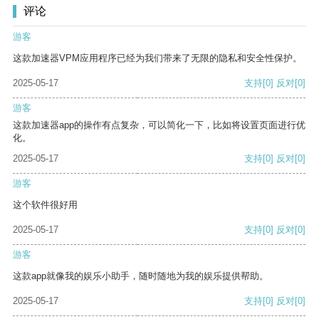
评论
游客
这款加速器VPM应用程序已经为我们带来了无限的隐私和安全性保护。
2025-05-17
支持
[0]
反对
[0]
游客
这款加速器app的操作有点复杂，可以简化一下，比如将设置页面进行优
化。
2025-05-17
支持
[0]
反对
[0]
游客
这个软件很好用
2025-05-17
支持
[0]
反对
[0]
游客
这款app就像我的娱乐小助手，随时随地为我的娱乐提供帮助。
2025-05-17
支持
[0]
反对
[0]