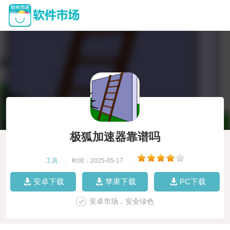
极狐加速器靠谱吗
工具
|
时间：2025-05-17
|
安卓下载
苹果下载
PC下载
安卓市场，安全绿色