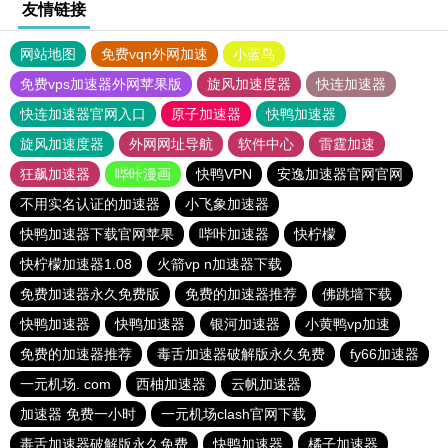
友情链接
网站地图
免费vqn外网加速
小蓝鸟
免费vps加速器外网苹果版
旋风加速度器
快连加速器
快连加速器官网入口
原子加速器
快鸭加速器
旋风加速度器
外网网址导航
软件中心
雷霆加速
狂飙加速器
哔咔漫画
快鸭VPN
安逸加速器官网官网
不用实名认证的加速器
小飞象加速器
快鸭加速器下载官网苹果
哔咔加速器
快柠檬
快柠檬加速器1.08
火箭vp n加速器下载
免费加速器永久免费版
免费的加速器推荐
佛跳墙下载
快鸭加速器
快鸭加速器
银河加速器
小黄鸭vp加速
免费的加速器推荐
毒舌加速器破解版永久免费
fy66加速器
一元机场. com
西柚加速器
云帆加速器
加速器 免费一小时
一元机场clash官网下载
毒舌加速器破解版永久免费
快鸭加速器
橘子加速器