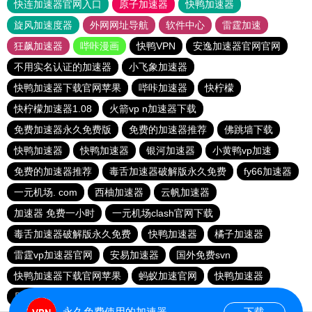
快连加速器官网入口
原子加速器
快鸭加速器
旋风加速度器
外网网址导航
软件中心
雷霆加速
狂飙加速器
哔咔漫画
快鸭VPN
安逸加速器官网官网
不用实名认证的加速器
小飞象加速器
快鸭加速器下载官网苹果
哔咔加速器
快柠檬
快柠檬加速器1.08
火箭vp n加速器下载
免费加速器永久免费版
免费的加速器推荐
佛跳墙下载
快鸭加速器
快鸭加速器
银河加速器
小黄鸭vp加速
免费的加速器推荐
毒舌加速器破解版永久免费
fy66加速器
一元机场. com
西柚加速器
云帆加速器
加速器 免费一小时
一元机场clash官网下载
毒舌加速器破解版永久免费
快鸭加速器
橘子加速器
雷霆vp加速器官网
安易加速器
国外免费svn
快鸭加速器下载官网苹果
蚂蚁加速官网
快鸭加速器
原子加速器永久免费版
outline官网
酷通vp加速器
永久免费使用的加速器
下载