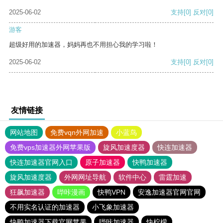
2025-06-02
支持
[0]
反对
[0]
游客
超级好用的加速器，妈妈再也不用担心我的学习啦！
2025-06-02
支持
[0]
反对
[0]
友情链接
网站地图
免费vqn外网加速
小蓝鸟
免费vps加速器外网苹果版
旋风加速度器
快连加速器
快连加速器官网入口
原子加速器
快鸭加速器
旋风加速度器
外网网址导航
软件中心
雷霆加速
狂飙加速器
哔咔漫画
快鸭VPN
安逸加速器官网官网
不用实名认证的加速器
小飞象加速器
快鸭加速器下载官网苹果
哔咔加速器
快柠檬