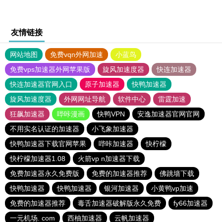
友情链接
网站地图
免费vqn外网加速
小蓝鸟
免费vps加速器外网苹果版
旋风加速度器
快连加速器
快连加速器官网入口
原子加速器
快鸭加速器
旋风加速度器
外网网址导航
软件中心
雷霆加速
狂飙加速器
哔咔漫画
快鸭VPN
安逸加速器官网官网
不用实名认证的加速器
小飞象加速器
快鸭加速器下载官网苹果
哔咔加速器
快柠檬
快柠檬加速器1.08
火箭vp n加速器下载
免费加速器永久免费版
免费的加速器推荐
佛跳墙下载
快鸭加速器
快鸭加速器
银河加速器
小黄鸭vp加速
免费的加速器推荐
毒舌加速器破解版永久免费
fy66加速器
一元机场. com
西柚加速器
云帆加速器