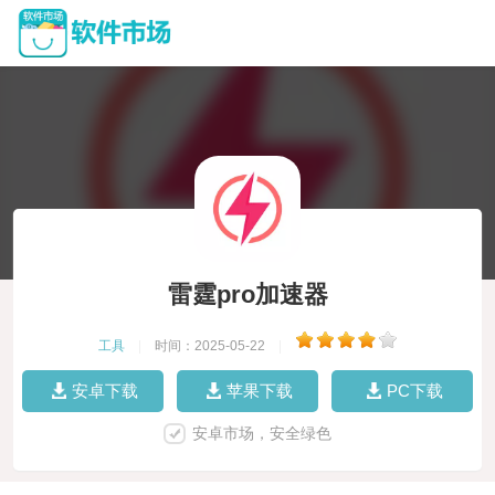
雷霆pro加速器
工具
|
时间：2025-05-22
|
安卓下载
苹果下载
PC下载
安卓市场，安全绿色