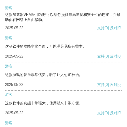
游客
这款加速器VPM应用程序可以给你提供最高速度和安全性的连接，并帮
助你在网络上自由移动。
2025-05-22
支持
[0]
反对
[0]
游客
这款软件的功能非常全面，可以满足我所有需求。
2025-05-22
支持
[0]
反对
[0]
游客
这款游戏的音乐非常优美，听了让人心旷神怡。
2025-05-22
支持
[0]
反对
[0]
游客
这款软件的功能非常强大，使用起来非常方便。
2025-05-22
支持
[0]
反对
[0]
游客